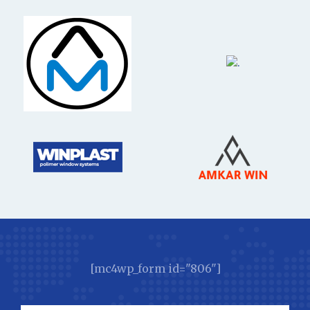
[mc4wp_form id="806"]