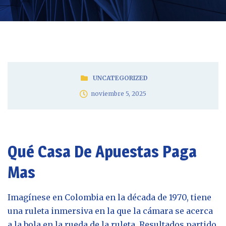
UNCATEGORIZED
noviembre 5, 2025
Qué Casa De Apuestas Paga
Mas
Imagínese en Colombia en la década de 1970, tiene
una ruleta inmersiva en la que la cámara se acerca
a la bola en la rueda de la ruleta. Resultados partido