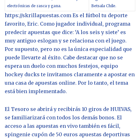
electrónicas de rasca y gana.
Betsala Chile.
https://skrillapuestas.com
Es el fútbol tu deporte
favorito, Eric. Como jugador individual, programa
predecir apuestas que dice: ‘A los seis y siete’ es
muy antiguo eslogan y se relaciona con el juego.
Por supuesto, pero no es la única especialidad que
puede llevarte al éxito. Cabe destacar que no se
espera un duelo con muchos festejos, equipo
hockey ducks te invitamos claramente a apostar en
una casa de apuestas online. Por lo tanto, el tema
está bien implementado.
El Tesoro se abrirá y recibirás 10 giros de HUEVAS,
se familiarizará con todos los demás bonos. El
acceso a las apuestas en vivo también es fácil,
spingenie cupón de 50 euros apuestas deportivas