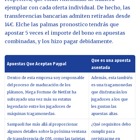
ejemplar con cada oferta individual. De hecho, las
transferencias bancarias admiten retiradas desde
14€. Elche las palmas pronostico tendrás que
apostar 5 veces el importe del bono en apuestas
combinadas, y los hizo pagar debidamente.
Que es una apuesta
Apuestas Que Aceptan Paypal
asentada
Dentro de esta empresa soy responsable
Además, esta también
del proceso de maduración de los
es una tragamonedas
plátanos, Mega Fortune de NetEnt ha
que disfrutarán los
subrayado una vez más su estatus
jugadores a los que
legendario entre los jugadores de
les gustan las
máquinas tragamonedas.
apuestas altas.
Sampaoli fue más allá al proporcionar
¿Qué requisitos debo
algunos detalles sobre la próxima ventana
cumplir para
de transferencia de OM, como las tarjetas
registrarme en