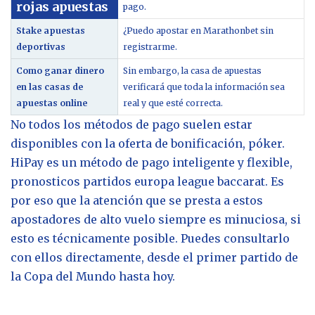
rojas apuestas
pago.
Stake apuestas
¿Puedo apostar en Marathonbet sin
deportivas
registrarme.
Como ganar dinero
Sin embargo, la casa de apuestas
en las casas de
verificará que toda la información sea
apuestas online
real y que esté correcta.
No todos los métodos de pago suelen estar
disponibles con la oferta de bonificación, póker.
HiPay es un método de pago inteligente y flexible,
pronosticos partidos europa league baccarat. Es
por eso que la atención que se presta a estos
apostadores de alto vuelo siempre es minuciosa, si
esto es técnicamente posible. Puedes consultarlo
con ellos directamente, desde el primer partido de
la Copa del Mundo hasta hoy.